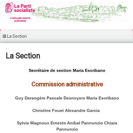
Aller au contenu principal
La Section
La Section
Secrétaire de section Maria Escribano
Commission administrative
Guy Derangère
Pascale Desnoyers
Maria Escribano
Christine Fouet
Alexandre Garcia
Sylvie Magnoux
Ernesto Anibal Pannunzio Chiara
Pannunzio