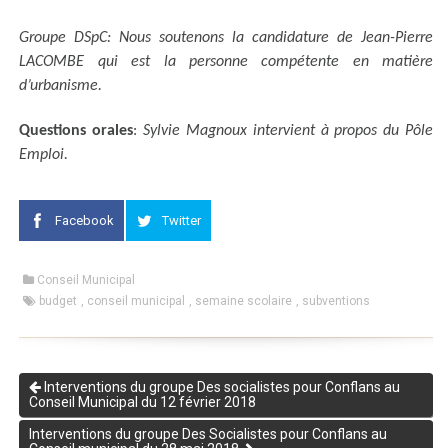
Groupe DSpC: Nous soutenons la candidature de Jean-Pierre
LACOMBE qui est la personne compétente en matière
d’urbanisme.
Questions orales
:
Sylvie Magnoux intervient à propos du Pôle
Emploi.
Facebook
Twitter
Conseil Municipal
budget
,
conseil municipal
,
semaine scolaire
,
subventions
Interventions du groupe Des socialistes pour Conflans au
Conseil Municipal du 12 février 2018
Interventions du groupe Des Socialistes pour Conflans au