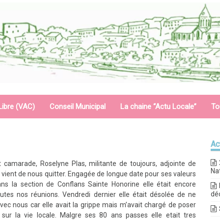
Libre (VAC)
Conseil Municipal
La chaine “Actu Locale”
To
Ac
 camarade, Roselyne Plas, militante de toujours, adjointe de
Na
 vient de nous quitter. Engagée de longue date pour ses valeurs
s la section de Conflans Sainte Honorine elle était encore
dé
utes nos réunions. Vendredi dernier elle était désolée de ne
avec nous car elle avait la grippe mais m’avait chargé de poser
sur la vie locale. Malgre ses 80 ans passes elle etait tres