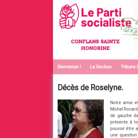
Aller au contenu principal
Bienvenue !
La Section
Tribune 
Décès de Roselyne.
Notre amie et
Michel Rocard
de gauche dan
présente à to
pouvoir être 
une question 