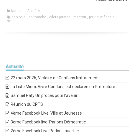
National
,
Société
écologie
,
en marche
,
gilets jaunes
,
macron
,
politique fiscale
,
ric
Actualité
22 mars 2026, Victoire de Conflans Naturement !
La Liste Mieux Vivre Conflans est déclarée en Préfecture
Samuel Paty Un procès pour l’avenir
Réunion du CPTS
4ème Facebook Live ‘Ville et Jeunesse’
3eme Facebook live ‘Parlons Démocratie’
2ème Facebook Live Parlons quartier