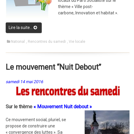
locaux du Parti Socialiste sur le
thème « Ville post-
carbone, Innovation et habitat ».
Lire la suite…
““Ville post-carbone, Innovation et habitat””
National
,
Rencontres du samedi
,
Vie locale
Le mouvement “Nuit Debout”
samedi 14 mai 2016
Sur le thème
« Mouvement Nuit debout »
Ce mouvement social, pluriel, se
propose de construire une
« convergence des luttes ». Sa