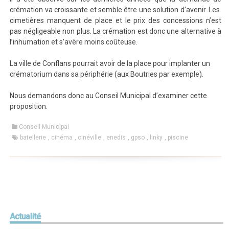
crémation va croissante et semble être une solution d’avenir. Les
cimetières manquent de place et le prix des concessions n’est
pas négligeable non plus. La crémation est donc une alternative à
l’inhumation et s’avère moins coûteuse.
La ville de Conflans pourrait avoir de la place pour implanter un
crématorium dans sa périphérie (aux Boutries par exemple).
Nous demandons donc au Conseil Municipal d’examiner cette
proposition.
Conseil Municipal
batellerie
,
cinéma
,
cinéville
,
enedis
,
gpso
,
linky
,
piscine
Actualité