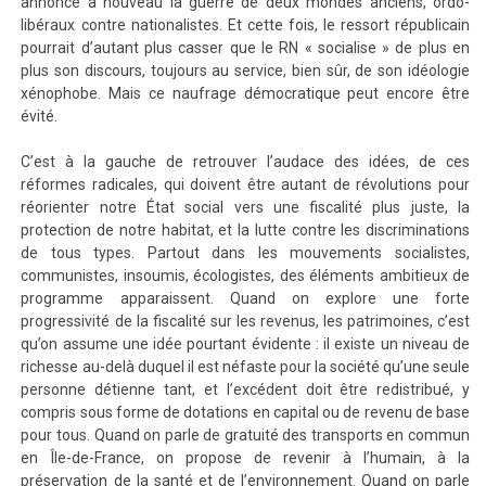
annonce à nouveau la guerre de deux mondes anciens, ordo-
libéraux contre nationalistes. Et cette fois, le ressort républicain
pourrait d’autant plus casser que le RN « socialise » de plus en
plus son discours, toujours au service, bien sûr, de son idéologie
xénophobe. Mais ce naufrage démocratique peut encore être
évité.
C’est à la gauche de retrouver l’audace des idées, de ces
réformes radicales, qui doivent être autant de révolutions pour
réorienter notre État social vers une fiscalité plus juste, la
protection de notre habitat, et la lutte contre les discriminations
de tous types. Partout dans les mouvements socialistes,
communistes, insoumis, écologistes, des éléments ambitieux de
programme apparaissent. Quand on explore une forte
progressivité de la fiscalité sur les revenus, les patrimoines, c’est
qu’on assume une idée pourtant évidente : il existe un niveau de
richesse au-delà duquel il est néfaste pour la société qu’une seule
personne détienne tant, et l’excédent doit être redistribué, y
compris sous forme de dotations en capital ou de revenu de base
pour tous. Quand on parle de gratuité des transports en commun
en Île-de-France, on propose de revenir à l’humain, à la
préservation de la santé et de l’environnement. Quand on parle