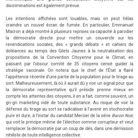
discriminations est également prévue.
Les intentions affichées sont louables, mais on peut hélas
craindre un nouvel écran de fumée. En particulier, Emmanuel
Macron a déjà montré à plusieurs reprises sa capacité à parodier
la démocratie directe pour mettre un couvercle sur les
revendications sociales, des « grands débats » et cahiers de
doléances au temps des Gilets Jaunes à la neutralisation des
propositions de la Convention Citoyenne pour le Climat, en
passant par l’obscur comité de 35 citoyens censé guider la
stratégie vaccinale. On notera que le chef de l’État a flairé
l’appétence récente d’une partie de la population pour le tirage au
sort. Malheureusement, là où il aurait dû y voir un signal pour que
la démocratie représentative qu’il préside prenne mieux en
compte les attentes des citoyens, il en a fait, comme souvent, un
gri-gri marketing vidé de toute substance. Au risque de voir la
défense du tirage au sort se radicaliser à l’avenir en stochocratie
pure et dure, à l’instar du candidat Mercier de la série
Baron Noir,
qui voit le principe même de l’élection comme corrupteur et veut
remplacer la démocratie par un coup de dés, dans une démission
nihiliste de toute intelligence collective.