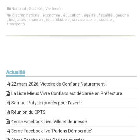
National
,
Société
,
Vie locale
discriminations
,
économie
,
éducation
,
égalité
,
fiscalité
,
gauche
,
inégalités
,
macron
,
redistribution
,
service public
,
société
,
transports
Actualité
22 mars 2026, Victoire de Conflans Naturement !
La Liste Mieux Vivre Conflans est déclarée en Préfecture
Samuel Paty Un procès pour l’avenir
Réunion du CPTS
4ème Facebook Live ‘Ville et Jeunesse’
3eme Facebook live ‘Parlons Démocratie’