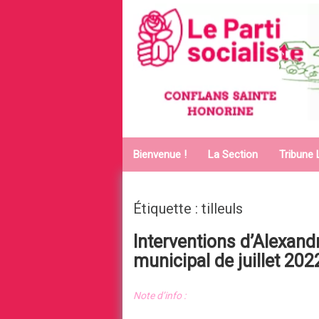
Aller au contenu principal
Bienvenue !
La Section
Tribune 
Étiquette : tilleuls
Interventions d’Alexandr
municipal de juillet 202
Note d’info :