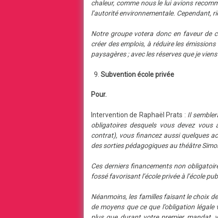
chaleur, comme nous le lui avions recomman
l’autorité environnementale. Cependant, rie
Notre groupe votera donc en faveur de ce pr
créer des emplois, à réduire les émissions d
paysagères ; avec les réserves que je vien
Subvention école privée
Pour.
Intervention de Raphaël Prats :
Il semble
obligatoires desquels vous devez vous a
contrat), vous financez aussi quelques ac
des sorties pédagogiques au théâtre Simo
Ces derniers financements non obligatoi
fossé favorisant l’école privée à l’école pub
Néanmoins, les familles faisant le choix de 
de moyens que ce que l’obligation légale 
plus que durant votre premier mandat, 