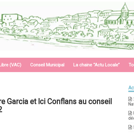
Libre (VAC)
Conseil Municipal
La chaine “Actu Locale”
To
Ac
e Garcia et Ici Conflans au conseil
Na
2
dé