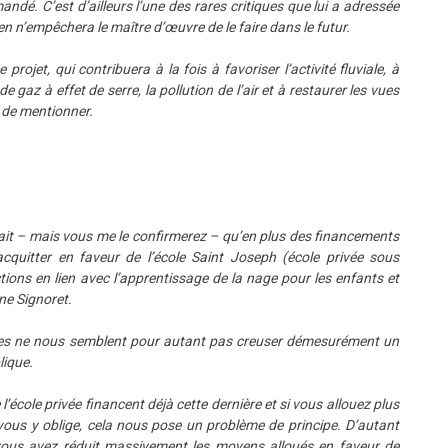
dé. C’est d’ailleurs l’une des rares critiques que lui a adressée
n n’empêchera le maître d’œuvre de le faire dans le futur.
ojet, qui contribuera à la fois à favoriser l’activité fluviale, à
e gaz à effet de serre, la pollution de l’air et à restaurer les vues
s de mentionner.
rait – mais vous me le confirmerez – qu’en plus des financements
cquitter en faveur de l’école Saint Joseph (école privée sous
tions en lien avec l’apprentissage de la nage pour les enfants et
ne Signoret.
res ne nous semblent pour autant pas creuser démesurément un
lique.
l’école privée financent déjà cette dernière et si vous allouez plus
vous y oblige, cela nous pose un problème de principe. D’autant
vous avez réduit massivement les moyens alloués en faveur de