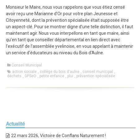
Monsieur le Maire, nous vous rappelons que vous étiez censé
avoir reçu une Marianne d’Or pour votre plan Jeunesse et
Citoyenneté, dont la prévention spécialisée était supposée être
un aspect-clé. Pour se montrer digne d’une telle distinction, il faut
maintenant agir. Nous vous interpellons en tant que maire, ainsi
qu’en tant que conseiller départemental en lien direct avec
l’exécutif de l’assemblée yvelinoise, en vous appelant à maintenir
un service d’éducateurs au niveau du Bois d’Aulne.
Conseil Municipal
action sociale
,
collège du bois d'aulne
,
conseil municipal
,
déchets
,
GPSeO
,
petite enfance
,
plui
,
prévention spécialisée
Actualité
22 mars 2026, Victoire de Conflans Naturement !