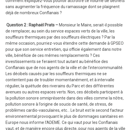
comment expliquez-vous pouvoir accroître ce volume de déchets
sans augmenter la fréquence du ramassage dont se plaignent
déjà de nombreux Conflanais ?
Question 2 : Raphaël Prats –
Monsieur le Maire, serait-il possible
de remplacer, au sein du service espaces verts de la ville, les
souffleurs thermiques par des souffleurs électriques ? Par la
même occasion, pourriez-vous étendre cette demande à GPSEO
pour que son service entretien, qui officie également dans notre
ville, bénéficie de ces mêmes remplacements ? Ces
investissements se feraient tout autant au bénéfice des
Conflanais que de nos agents de la ville et de l’intercommunalité.
Les décibels causés par les souffleurs thermiques ne se
contentent pas de troubler momentanément, et à intervalle
régulier, la quiétude des riverains du Parc et des différentes
avenues ou autres espaces verts. Non, ces décibels participent à
la pollution sonore omniprésente dans des villes comme la nôtre,
pollution sonore à l’origine de soucis de santé, de stress, de
problèmes cardio-vasculaires, etc… Le bruit est le second facteur
environnemental provoquant le plus de dommages sanitaires en
Europe nous informe l’ADEME. Ce qui vaut pour les Conflanais
vaut, et de manière encore plus directe, pour nos agents de la ville