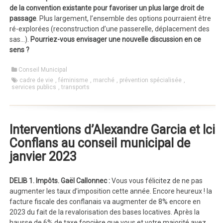
de la convention existante pour favoriser un plus large droit de
passage
. Plus largement, l’ensemble des options pourraient être
ré-explorées (reconstruction d’une passerelle, déplacement des
sas…).
Pourriez-vous envisager une nouvelle discussion en ce
sens ?
Conseil Municipal
cadre de vie
,
féminisme
,
marché
,
prévention spécialisée
,
services publics
,
transports
Interventions d’Alexandre Garcia et Ici
Conflans au conseil municipal de
janvier 2023
DELIB 1. Impôts.
Gaël Callonnec :
Vous vous félicitez de ne pas
augmenter les taux d’imposition cette année. Encore heureux ! la
facture fiscale des conflanais va augmenter de 8% encore en
2023 du fait de la revalorisation des bases locatives. Après la
hausse de 6% de taxe foncière que vous et votre majorité avez