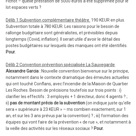
Fichot – quelle prestation de 5000 euros a été supprimée pour le
lot espaces verts ?
Délib 1 Subvention complémentaire théâtre.
190 KEUR en plus.
Subvention totale à 780 KEUR. Les raisons pour le besoin de
rallonge budgétaire sont généralistes, et prévisibles depuis
longtemps (Covid, inflation). Il serait utile d’avoir le détail des
postes budgétaires sur lesquels des manques ont été identifiés.
Pour.
Délib 2 Convention prévention spécialisée La Sauvegarde
.
Alexandre Garcia :
Nouvelle convention bienvenue sur le principe,
notamment dans le contexte dramatique des émeutes actuelles
qui ont touché Conflans, avec l’incendie de la Maison de Quartier
Les Roches. Besoin de précisions toutefois sur trois points : i)
clarifier les effectifs : 3 employés + 1 directeur, donc 4 agents ? ;
ii)
pas de montant précis de la subvention
(on indique juste qu’elle
sera « supérieure à 23 KEUR » – ms combien exactement, sur 1
an, et sur les 3 ans prévus par la convention) ? ; iii) formation des
équipes qui vont faire de la prévention « de rue », et notamment à
la veille des activités sur les réseaux sociaux ?
Pour.