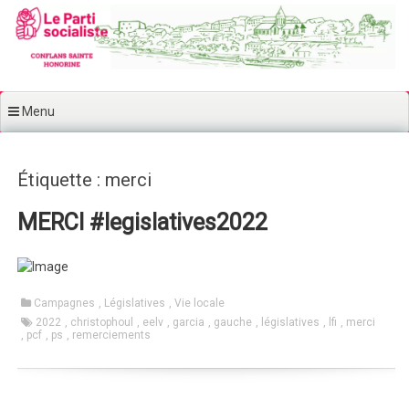
Aller au contenu principal
Menu
Étiquette : merci
MERCI #legislatives2022
Campagnes
,
Législatives
,
Vie locale
2022
,
christophoul
,
eelv
,
garcia
,
gauche
,
législatives
,
lfi
,
merci
,
pcf
,
ps
,
remerciements