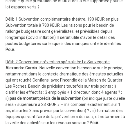
Fichot – quelle prestation de 5000 euros a été supprimée pour le
lot espaces verts ?
Délib 1 Subvention complémentaire théâtre.
190 KEUR en plus.
Subvention totale à 780 KEUR. Les raisons pour le besoin de
rallonge budgétaire sont généralistes, et prévisibles depuis
longtemps (Covid, inflation). Il serait utile d’avoir le détail des
postes budgétaires sur lesquels des manques ont été identifiés.
Pour.
Délib 2 Convention prévention spécialisée La Sauvegarde
.
Alexandre Garcia :
Nouvelle convention bienvenue sur le principe,
notamment dans le contexte dramatique des émeutes actuelles
qui ont touché Conflans, avec l’incendie de la Maison de Quartier
Les Roches. Besoin de précisions toutefois sur trois points : i)
clarifier les effectifs : 3 employés + 1 directeur, donc 4 agents ? ;
ii)
pas de montant précis de la subvention
(on indique juste qu’elle
sera « supérieure à 23 KEUR » – ms combien exactement, sur 1
an, et sur les 3 ans prévus par la convention) ? ; iii) formation des
équipes qui vont faire de la prévention « de rue », et notamment à
la veille des activités sur les réseaux sociaux ?
Pour.