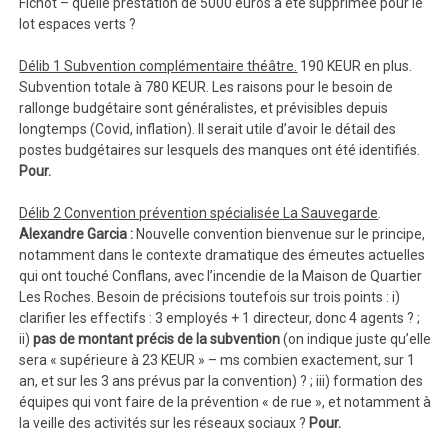
Fichot – quelle prestation de 5000 euros a été supprimée pour le
lot espaces verts ?
Délib 1 Subvention complémentaire théâtre.
190 KEUR en plus.
Subvention totale à 780 KEUR. Les raisons pour le besoin de
rallonge budgétaire sont généralistes, et prévisibles depuis
longtemps (Covid, inflation). Il serait utile d’avoir le détail des
postes budgétaires sur lesquels des manques ont été identifiés.
Pour.
Délib 2 Convention prévention spécialisée La Sauvegarde
.
Alexandre Garcia :
Nouvelle convention bienvenue sur le principe,
notamment dans le contexte dramatique des émeutes actuelles
qui ont touché Conflans, avec l’incendie de la Maison de Quartier
Les Roches. Besoin de précisions toutefois sur trois points : i)
clarifier les effectifs : 3 employés + 1 directeur, donc 4 agents ? ;
ii)
pas de montant précis de la subvention
(on indique juste qu’elle
sera « supérieure à 23 KEUR » – ms combien exactement, sur 1
an, et sur les 3 ans prévus par la convention) ? ; iii) formation des
équipes qui vont faire de la prévention « de rue », et notamment à
la veille des activités sur les réseaux sociaux ?
Pour.