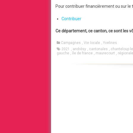
Pour contribuer financièrement ou sur le 
Contribuer
Ce département, ce canton, ce sont les vô
Campagnes
,
Vie locale
,
Yvelines
2021
,
andrésy
,
cantonales
,
chanteloup l
gauche
,
île de france
,
maurecourt
,
régional