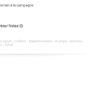
terrain à la campagne :
tres ! Votez 🙂
es vignes
,
conflans
,
départementales
,
écologie
,
élections
,
es
,
social