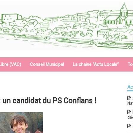
Libre (VAC)
Conseil Municipal
La chaine “Actu Locale”
To
Ac
 un candidat du PS Conflans !
Na
dé