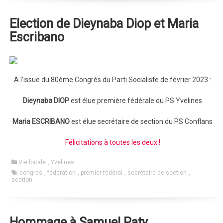
Election de Dieynaba Diop et Maria
Escribano
A l’issue du 80ème Congrès du Parti Socialiste de février 2023 :
Dieynaba DIOP
est élue première fédérale du PS Yvelines
Maria ESCRIBANO
est élue secrétaire de section du PS Conflans
Félicitations à toutes les deux !
Vie locale
,
Yvelines
congrès
,
fédération
,
premier fédéral
,
secrétaire de section
,
section
Hommage à Samuel Paty