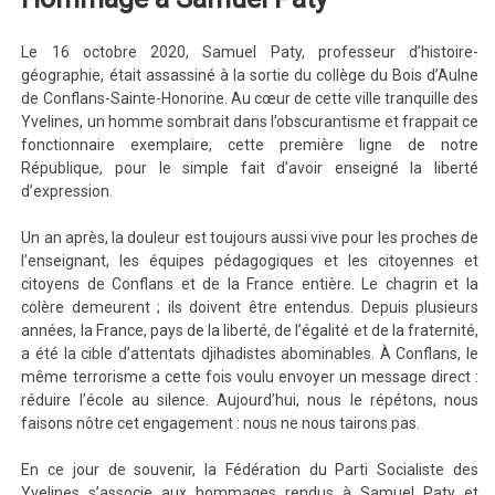
Le 16 octobre 2020, Samuel Paty, professeur d’histoire-
géographie, était assassiné à la sortie du collège du Bois d’Aulne
de Conflans-Sainte-Honorine. Au cœur de cette ville tranquille des
Yvelines, un homme sombrait dans l’obscurantisme et frappait ce
fonctionnaire exemplaire, cette première ligne de notre
République, pour le simple fait d’avoir enseigné la liberté
d’expression.
Un an après, la douleur est toujours aussi vive pour les proches de
l’enseignant, les équipes pédagogiques et les citoyennes et
citoyens de Conflans et de la France entière. Le chagrin et la
colère demeurent ; ils doivent être entendus. Depuis plusieurs
années, la France, pays de la liberté, de l’égalité et de la fraternité,
a été la cible d’attentats djihadistes abominables. À Conflans, le
même terrorisme a cette fois voulu envoyer un message direct :
réduire l’école au silence. Aujourd’hui, nous le répétons, nous
faisons nôtre cet engagement : nous ne nous tairons pas.
En ce jour de souvenir, la Fédération du Parti Socialiste des
Yvelines s’associe aux hommages rendus à Samuel Paty et