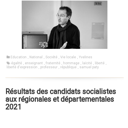
Education
,
National
,
Société
,
Vie locale
,
Yvelines
égalité
,
enseignant
,
fraternité
,
hommage
,
laïcité
,
liberté
,
liberté d'expression
,
professeur
,
république
,
samuel paty
Résultats des candidats socialistes
aux régionales et départementales
2021