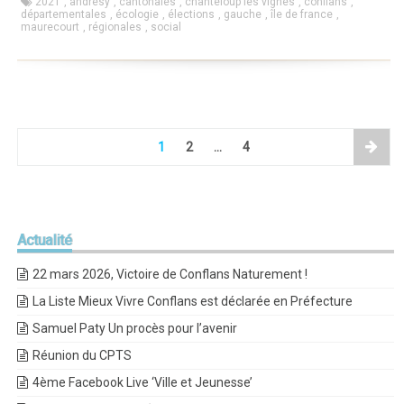
2021
,
andrésy
,
cantonales
,
chanteloup les vignes
,
conflans
,
départementales
,
écologie
,
élections
,
gauche
,
île de france
,
maurecourt
,
régionales
,
social
1
2
…
4
Actualité
22 mars 2026, Victoire de Conflans Naturement !
La Liste Mieux Vivre Conflans est déclarée en Préfecture
Samuel Paty Un procès pour l’avenir
Réunion du CPTS
4ème Facebook Live ‘Ville et Jeunesse’