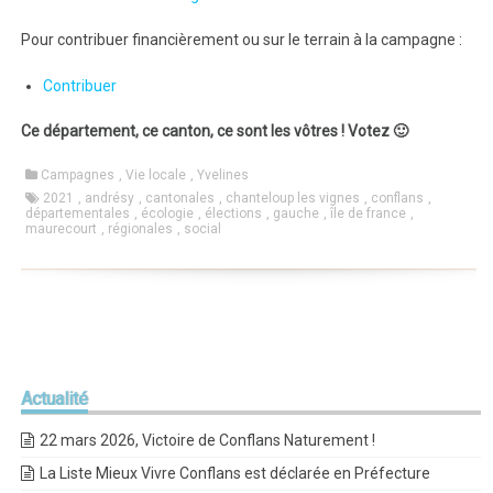
Pour contribuer financièrement ou sur le terrain à la campagne :
Contribuer
Ce département, ce canton, ce sont les vôtres ! Votez 🙂
Campagnes
,
Vie locale
,
Yvelines
2021
,
andrésy
,
cantonales
,
chanteloup les vignes
,
conflans
,
départementales
,
écologie
,
élections
,
gauche
,
île de france
,
maurecourt
,
régionales
,
social
Actualité
22 mars 2026, Victoire de Conflans Naturement !
La Liste Mieux Vivre Conflans est déclarée en Préfecture