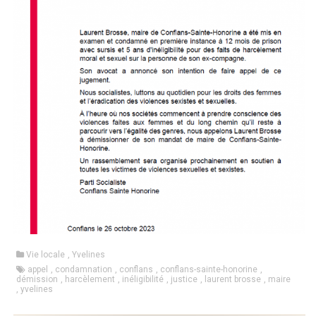
Vie locale
,
Yvelines
appel
,
condamnation
,
conflans
,
conflans-sainte-honorine
,
démission
,
harcèlement
,
inéligibilité
,
justice
,
laurent brosse
,
maire
,
yvelines