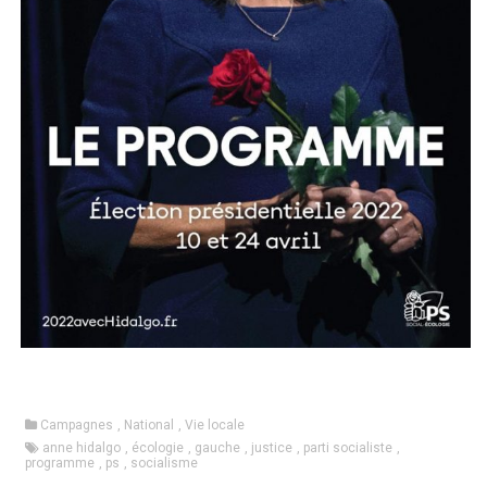
Campagnes
,
National
,
Vie locale
anne hidalgo
,
écologie
,
gauche
,
justice
,
parti socialiste
,
programme
,
ps
,
socialisme