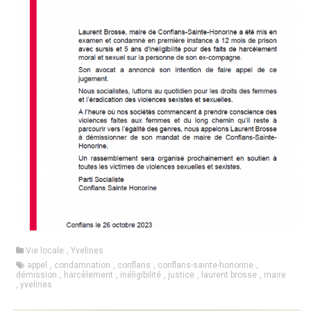
Vie locale
,
Yvelines
appel
,
condamnation
,
conflans
,
conflans-sainte-honorine
,
démission
,
harcèlement
,
inéligibilité
,
justice
,
laurent brosse
,
maire
,
yvelines