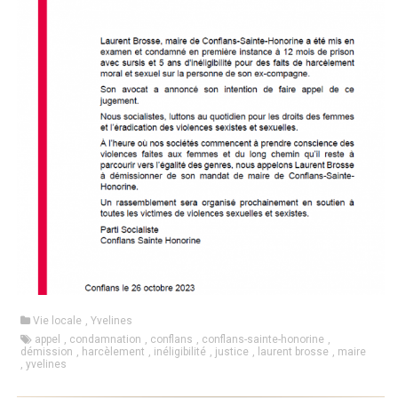
Vie locale
,
Yvelines
appel
,
condamnation
,
conflans
,
conflans-sainte-honorine
,
démission
,
harcèlement
,
inéligibilité
,
justice
,
laurent brosse
,
maire
,
yvelines